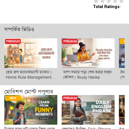
1 star
2 stars
3 sta
4 
Total Ratings:
সম্পর্কিত ভিডিও
PREMIUM
PREMIUM
NE
হোম রুল ম্যানেজম্যান্ট হ্যাকড |
অল্প সময়ে পড়া শেষ করার সহজ
দৈনন্
Home Rule Management
কৌশল | Study Hacks
(পার্ট
Tips
মোবিশপ মোস্ট পপুলার
NEW
PREMIUM