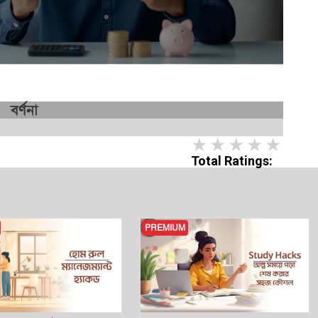
বর্ণনা
1 star
2 stars
3 stars
4 star
5 st
Total Ratings:
PREMIUM
NEW