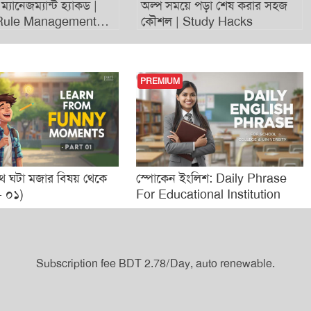
 হ্যাকড |
অল্প সময়ে পড়া শেষ করার সহজ
দৈনন্দিন জ
gement
কৌশল | Study Hacks
(পার্ট- ০১)
PREMIUM
 বিষয় থেকে
স্পোকেন ইংলিশ: Daily Phrase
Art বা চিত
For Educational Institution
Subscription fee BDT 2.78/Day, auto renewable.