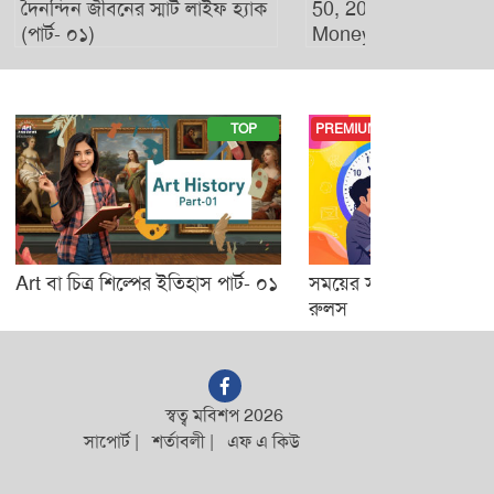
ীবনের স্মার্ট লাইফ হ্যাক
50, 20, 30 Rules For Saving
Money
TOP
PREMIUM
্র শিল্পের ইতিহাস পার্ট- ০১
সময়ের সঠিক ব্যবহারের জন্য ৮৮৮
রুলস
স্বত্ব মবিশপ 2026
সাপোর্ট
|
শর্তাবলী
|
এফ এ কিউ