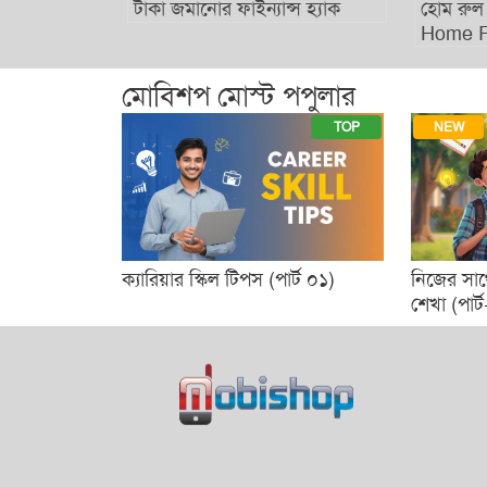
টাকা জমানোর ফাইন্যান্স হ্যাক
হোম রুল ম্যানেজম্যান্ট
Home Rule Mana
Tips
মোবিশপ মোস্ট পপুলার
TOP
NEW
ক্যারিয়ার স্কিল টিপস (পার্ট ০১)
নিজের সাথে ঘটা মজার
শেখা (পার্ট- ০১)