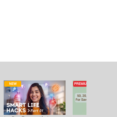
s
ars
PREMIUM