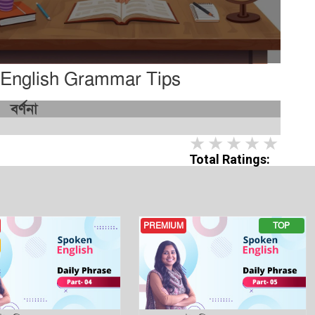
| English Grammar Tips
বর্ণনা
1 star
2 stars
3 stars
4 star
5 st
Total Ratings:
PREMIUM
TOP