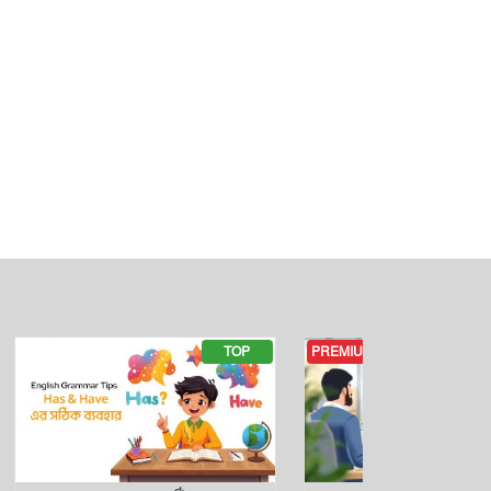
s
ars
TOP
PREMIUM