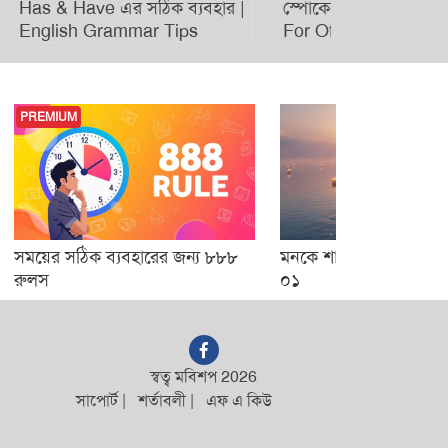
Has & Have এর সঠিক ব্যবহার |
স্পোকেন ইংলিশ: Daily
English Grammar Tips
For Office or Workp
PREMIUM
সময়ের সঠিক ব্যবহারের জন্য ৮৮৮
মনকে শান্ত করার মিউজি
রুলস
০১
স্বত্ব মবিশপ 2026
সাপোর্ট
|
শর্তাবলী
|
এফ এ কিউ