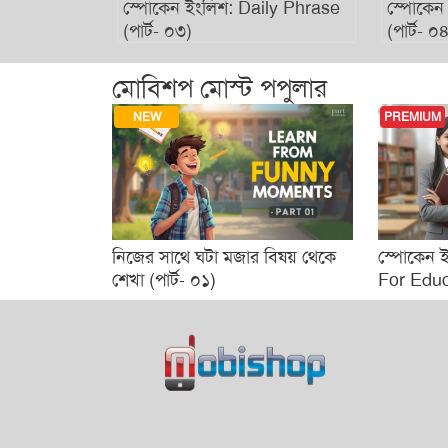
ily Phrase
স্পোকেন ইংলিশ: Daily Phrase
স্পোকেন
(পার্ট- ০৩)
(পার্ট- ০
মোবিশপ মোস্ট পপুলার
TOP
NEW
PREMIUM
র্ট ০১)
নিজের সাথে ঘটা মজার বিষয় থেকে
স্পোকেন 
শেখা (পার্ট- ০১)
For Educa